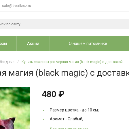
sale@dvorikroz.ru
озы
Акции
О нашем питомнике
ибридные
/
Купить саженцы роз черная магия (black magic) с доставкой
я магия (black magic) с достав
480 ₽
Размер цветка -
до 10 см;
Аромат -
Слабый;