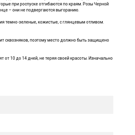
торые при роспуске отгибаются по краям. Розы Черной
лнце – они не подвергаются выгоранию.
ния темно-зеленые, кожистые, с глянцевым отливом.
бит сквозняков, поэтому место должно быть защищено
 от 10 до 14 дней, не теряя своей красоты. Изначально