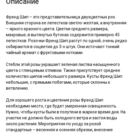
Описание
Френд Шип – это представительница двухцветных роз.
Внешняя сторона ее лепестков светло-желтая, а внутренняя
– яркого красного цвета. Цветки среднего размера,
махровые, в вытянутых бутонах содержится примерно 45
лепестков. Розочки Френд Шип растут по одной, очень редко
собираются в соцветия до 3-х штук. Они источают тонкий
чайный аромат с фруктовыми нотками.
Стебли этой розы украшает зеленая листва насыщенного
цвета с глянцевым отливом. Также присутствует среднее
количество шипов небольшого размера. Кусты Френд Шип
небольшие, с прямыми побегами, которые склонны к
ветвлению.
Для хорошего роста и цветения розы Френд Шип
необходимо место, где будет умеренная освещенность.
Нужно, чтобы кусты были в полутени в жаркое время дня. На
участке не должно быть холодного ветра и застоя воды
около растения. Мероприятия по уходу за розой
стандартные – весенняя и осенняя обрезки, внесение