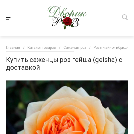
Главная
/
Каталог товаров
/
Саженцы роз
/
Розы чайно-гибридные
Купить саженцы роз гейша (geisha) с
доставкой