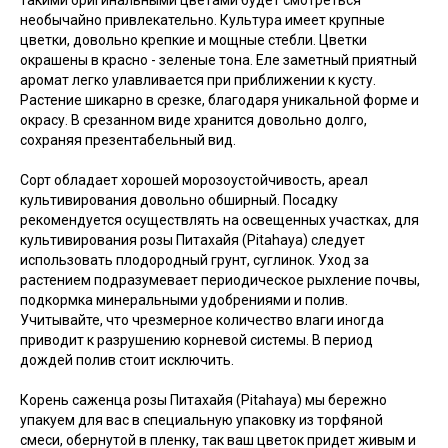
необычайно привлекательно. Культура имеет крупные
цветки, довольно крепкие и мощные стебли. Цветки
окрашены в красно - зеленые тона. Еле заметный приятный
аромат легко улавливается при приближении к кусту.
Растение шикарно в срезке, благодаря уникальной форме и
окрасу. В срезанном виде хранится довольно долго,
сохраняя презентабельный вид.
Сорт обладает хорошей морозоустойчивость, ареал
культивирования довольно обширный. Посадку
рекомендуется осуществлять на освещенных участках, для
культивирования розы Питахайя (Pitahaya) следует
использовать плодородный грунт, суглинок. Уход за
растением подразумевает периодическое рыхление почвы,
подкормка минеральными удобрениями и полив.
Учитывайте, что чрезмерное количество влаги иногда
приводит к разрушению корневой системы. В период
дождей полив стоит исключить.
Корень саженца розы Питахайя (Pitahaya) мы бережно
упакуем для вас в специальную упаковку из торфяной
смеси, обернутой в пленку, так ваш цветок придет живым и