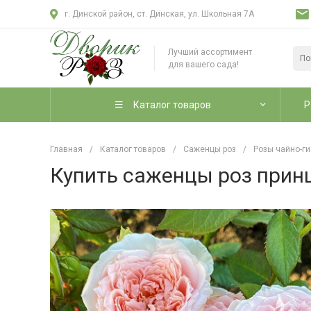
г. Динской район, ст. Динская, ул. Школьная 7А
Лучший ассортимент
для вашего сада!
Каталог товаров
Р
Главная
/
Каталог товаров
/
Саженцы роз
/
Розы чайно-г
Купить саженцы роз принц