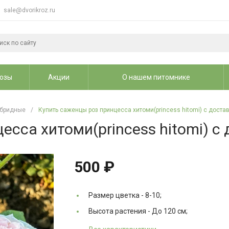
sale@dvorikroz.ru
озы
Акции
О нашем питомнике
ибридные
/
Купить саженцы роз принцесса хитоми(princess hitomi) с доста
есса хитоми(princess hitomi) с
500 ₽
Размер цветка -
8-10;
Высота растения -
До 120 см;