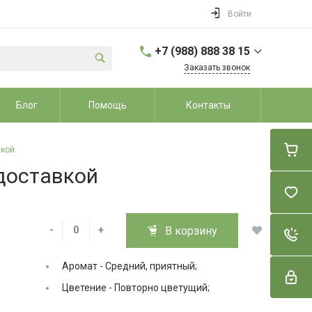
Войти
+7 (988) 888 38 15
Заказать звонок
+7 (988) 888 38 15
Блог
Помощь
Контакты
г. Динской район, ст.
Динская, ул. Школьная
7А
Пн-Вс: 9:00-20:00
вкой
sale@dvorikroz.ru
 доставкой
-
+
В корзину
Аромат -
Средний, приятный;
Цветение -
Повторно цветущий;