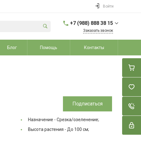
Войти
+7 (988) 888 38 15
Заказать звонок
+7 (988) 888 38 15
Блог
Помощь
Контакты
г. Динской район, ст.
Динская, ул. Школьная
7А
Пн-Вс: 9:00-20:00
sale@dvorikroz.ru
Подписаться
Назначение -
Срезка/озеленение;
Высота растения -
До 100 см;