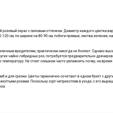
й розовый окрас с лиловым оттенком. Диаметр каждого цветка вар
10-120 см, по ширине на 80-90 см, побеги прямые, листва зеленая,
азличным вредителям, практически никогда не болеют. Однако выс
других чайно-гибридных роз, потребуется предварительно дрениров
ю температуру. Не стоит слишком часто увлажнять почву, на время
б и для срезки. Цветы гармонично сочетают в одном букет с друг
желтыми розами. Поскольку сорт неприхотлив в уходе, с его выра
оза.