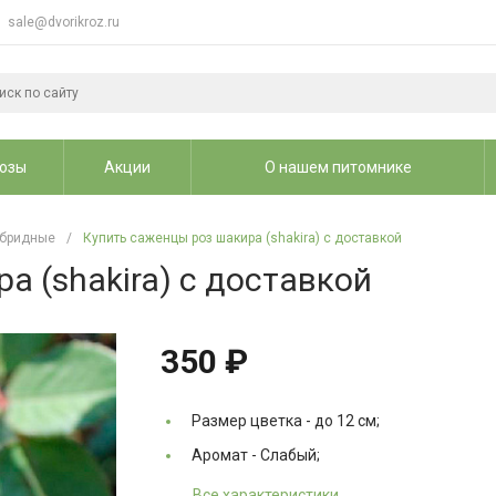
sale@dvorikroz.ru
озы
Акции
О нашем питомнике
ибридные
/
Купить саженцы роз шакира (shakira) с доставкой
а (shakira) с доставкой
350 ₽
Размер цветка -
до 12 см;
Аромат -
Слабый;
Все характеристики