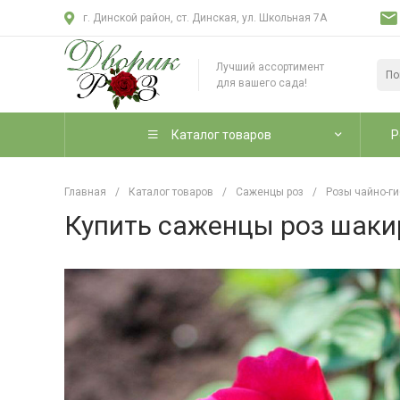
г. Динской район, ст. Динская, ул. Школьная 7А
Лучший ассортимент
для вашего сада!
Каталог товаров
Р
Главная
/
Каталог товаров
/
Саженцы роз
/
Розы чайно-г
Купить саженцы роз шакир