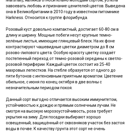
завоевать любовь и признание ценителей цветов. Выведена
она в Великобритании в 2010 году в известном питомнике
Harkness. Относится к группе флорибунда.
Розовый куст довольно компактный, достигает 60-80 см в
длину и ширину. Мощные побеги несут крупные темно-
зелёные листья, имеющие глянцевый блеск. На их фоне
контрастируют чашевидные цветки диаметром до 8 см
розово-лилового цвета. Особую красоту цветку создаёт
постепенный переход от темно-розовой середины к светло-
розовой периферии. Каждый цветок состоит из 25-40
махровых лепестков. На стебле образуется от одного до
пяти бутонов с интенсивным приятным ароматом. Цветение
обильное, с июня по конец октября в две волны с
незначительным периодом покоя.
Данный сорт выгодно отличается высоким иммунитетом,
устойчивостью к дождю и прямым солнечным лучам. Не
смотря на высокую морозоустойчивость, роза требует
укрытия на зиму. Для посадки выбирают хорошо
освещенный, защищённый от сквозняков участок без застоя
воды в почве. К качеству грунта этот сорт не очень