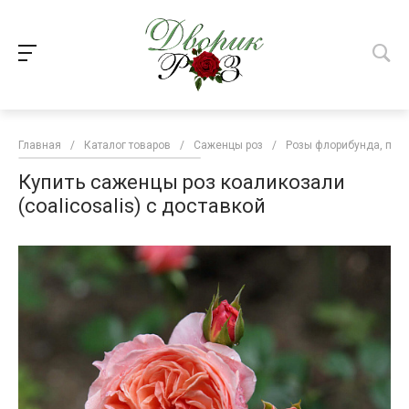
Главная
/
Каталог товаров
/
Саженцы роз
/
Розы флорибунда, пар
Купить саженцы роз коаликозали
(coalicosalis) с доставкой