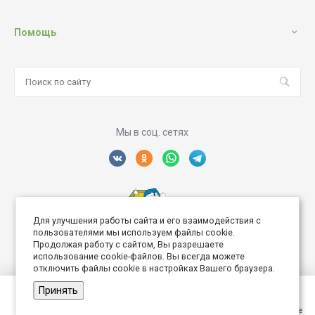
Помощь
Мы в соц. сетях
Для улучшения работы сайта и его взаимодействия с
Создание интернет сайта
пользователями мы используем файлы cookie.
Продолжая работу с сайтом, Вы разрешаете
использование cookie-файлов. Вы всегда можете
отключить файлы cookie в настройках Вашего браузера.
Принять
© 2026 Дворик Роз, Все права защищены
Главная
Главная
Кабинет
Кабинет
Корзина
Корзина
Избранные
Избранные
Сравнение
Сравнение