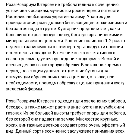
Роза Розариум Ютерсен не требовательна к освещению,
устойчива к осадкам, мучнистой росе и чёрной пятности.
Растению необходимо укрытие на зиму. Участок для
произрастания розы должен быть защищён от сквозняков и
без застоя воды в грунте. Кустарник предпочитает, как и
большинство роз, лёгкую почву, богатую органическими и
минеральными веществами. Растение поливают 1-2 раза в
неделю в зависимости от температуры воздуха и наличия
естественных осадков. В течение всего вегетативного
сезона рекомендуется проведение подкормок. Весной и
осенью делают санитарную обрезку. В остальное время в
период вегетации удаляют отцветшие бутоны для
стимуляции образования новых цветков, а также, при
необходимости, проводят обрезку с целью придания кусту
желаемой формы.
Роза Розариум Ютерсен подходит для озеленения заборов,
беседок, а также может расти в виде куста на клумбах или
газонах. Из-за большой высоты требует опоры для побегов,
без которой они падают на землю. Множество крупных,
ярких, винтажных цветков создают розе очень эффектный
вид. Данный сорт несомненно заслуживает внимания всех