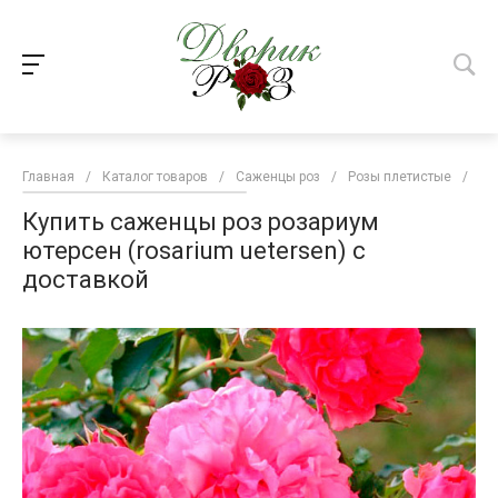
Главная
/
Каталог товаров
/
Саженцы роз
/
Розы плетистые
/
Ку
Купить саженцы роз розариум
ютерсен (rosarium uetersen) с
доставкой