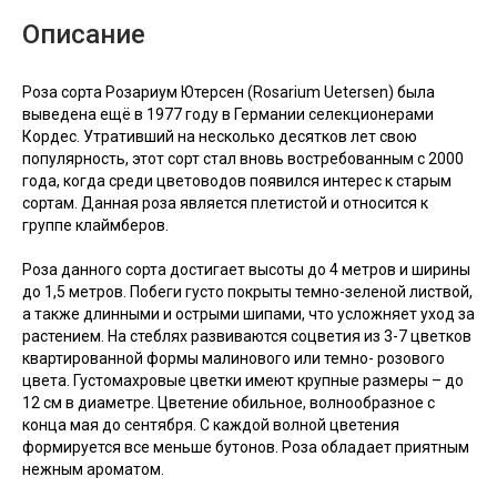
Описание
Роза сорта Розариум Ютерсен (Rosarium Uetersen) была
выведена ещё в 1977 году в Германии селекционерами
Кордес. Утративший на несколько десятков лет свою
популярность, этот сорт стал вновь востребованным с 2000
года, когда среди цветоводов появился интерес к старым
сортам. Данная роза является плетистой и относится к
группе клаймберов.
Роза данного сорта достигает высоты до 4 метров и ширины
до 1,5 метров. Побеги густо покрыты темно-зеленой листвой,
а также длинными и острыми шипами, что усложняет уход за
растением. На стеблях развиваются соцветия из 3-7 цветков
квартированной формы малинового или темно- розового
цвета. Густомахровые цветки имеют крупные размеры – до
12 см в диаметре. Цветение обильное, волнообразное с
конца мая до сентября. С каждой волной цветения
формируется все меньше бутонов. Роза обладает приятным
нежным ароматом.