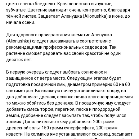
цветы слегка бледнеют. Края лепестков выпуклые,
зубчатые. Цветение выглядит очень контрастно, благодаря
тёмной листве. Зацветает Аленушка (Alionushka) в июне, до
начала осени.
Для здорового произрастания клематис Аленушка
(Alionushka) следует высаживать в соответствии с
рекомендациями профессиональных садоводов. Так
растение сможет радовать вас своей красотой не один
десяток лет.
В первую очередь следует выбрать солнечное и
защищенное от ветра место. Следующим этапом будет
подготовка посадочной ямы, диаметром примерно 60 на 60
сантиметров. Во влажную почву устанавливают опору, на
дно добавляют дренаж, если же почва влагонепроницаемая
то можно обойтись без дренажа. В посадочную яму следует
добавить смесь торфа, перегноя, песка и плодородной
земли, удобрение следует засыпать так, чтобы получился
холмик. Дополнительно в яму добавляют 200 грамм
древесной золы, 150 грамм суперфосфата, 200 грамм
извести. На холмик в яме устанавливают саженец, засыпают