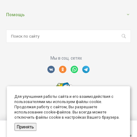
Помощь
Мы в соц. сетях
Для улучшения работы сайта и его взаимодействия с
Создание интернет сайта
пользователями мы используем файлы cookie.
Продолжая работу с сайтом, Вы разрешаете
использование cookie-файлов. Вы всегда можете
отключить файлы cookie в настройках Вашего браузера.
Принять
© 2026 Дворик Роз, Все права защищены
Главная
Главная
Кабинет
Кабинет
Корзина
Корзина
Избранные
Избранные
Сравнение
Сравнение