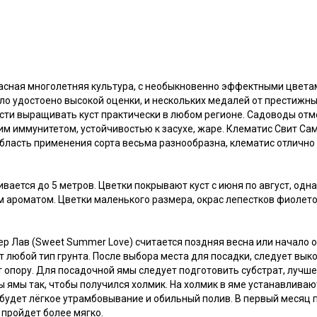
асная многолетняя культура, с необыкновенно эффектными цвета
было удостоено высокой оценки, и нескольких медалей от престиж
ости выращивать куст практически в любом регионе. Садоводы от
им иммунитетом, устойчивостью к засухе, жаре. Клематис Свит 
Область применения сорта весьма разнообразна, клематис отлично
ается до 5 метров. Цветки покрывают куст с июня по август, одна
 ароматом. Цветки маленького размера, окрас лепестков фиолетов
Лав (Sweet Summer Love) считается поздняя весна или начало ос
 любой тип грунта. После выбора места для посадки, следует вык
 опору. Для посадочной ямы следует подготовить субстрат, лучше
ы ямы так, чтобы получился холмик. На холмик в яме устанавлива
удет лёгкое утрамбовывание и обильный полив. В первый месяц п
 пройдет более мягко.