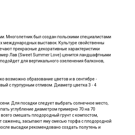
ми. Многолетник был создан польскими специалистами
ных международных выставок. Культуре свойственны
мечают прекрасные декоративные характеристики
Саммер Лав (Sweet Summer Love) ценится ландшафтными
 подойдет для вертикального озеленения балконов,
ко возможно образование цветов и в сентябре -
ый с пурпурным отливом. Диаметр цветка 3 - 4
ени. Для посадки следует выбрать солнечное место,
опать углубление диаметром примерно 70 на 70
 всего смешать плодородный грунт с компостом,
ют саженец, засыпают яму смесью торфа с плодородной
осле высадки рекомендовано создать полутень и