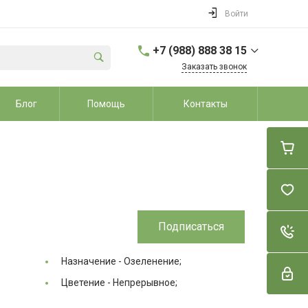
Войти
+7 (988) 888 38 15
Заказать звонок
+7 (988) 888 38 15
Блог
Помощь
Контакты
г. Динской район, ст.
Динская, ул. Школьная
7А
Пн-Вс: 9:00-20:00
sale@dvorikroz.ru
Подписаться
Назначение -
Озеленение;
Цветение -
Непрерывное;