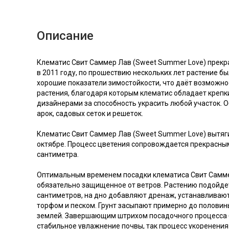
Описание
Клематис Свит Саммер Лав (Sweet Summer Love) прекр
в 2011 году, по прошествию нескольких лет растение 
хорошие показатели зимостойкости, что даёт возможн
растения, благодаря которым клематис обладает крепк
дизайнерами за способность украсить любой участок. 
арок, садовых сеток и решеток.
Клематис Свит Саммер Лав (Sweet Summer Love) вытягив
октябре. Процесс цветения сопровождается прекрасным
сантиметра.
Оптимальным временем посадки клематиса Свит Саммер 
обязательно защищенное от ветров. Растению подойдет
сантиметров, на дно добавляют дренаж, устанавливают
торфом и песком. Грунт засыпают примерно до половин
землей. Завершающим штрихом посадочного процесса б
стабильное увлажнение почвы, так процесс укоренения