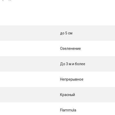
до 5 см
Озеленение
До 3 м и более
Непрерывное
Красный
Flammula