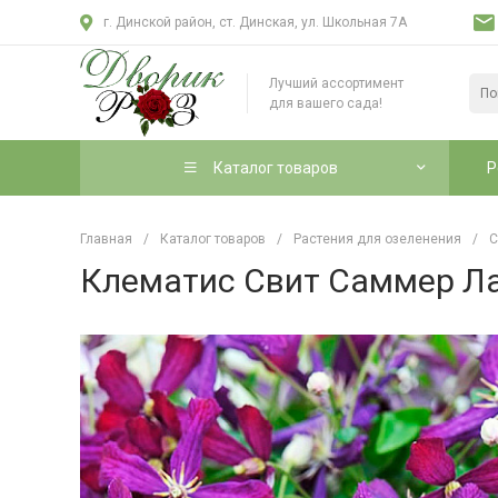
г. Динской район, ст. Динская, ул. Школьная 7А
Лучший ассортимент
для вашего сада!
Каталог товаров
Р
Главная
/
Каталог товаров
/
Растения для озеленения
/
С
Клематис Свит Саммер Ла