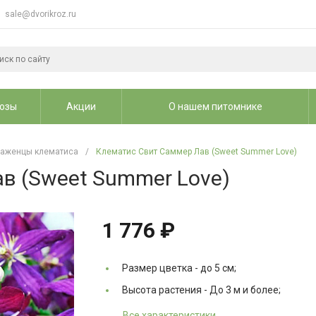
sale@dvorikroz.ru
озы
Акции
О нашем питомнике
аженцы клематиса
/
Клематис Свит Саммер Лав (Sweet Summer Love)
в (Sweet Summer Love)
1 776 ₽
Размер цветка -
до 5 см;
Высота растения -
До 3 м и более;
Все характеристики