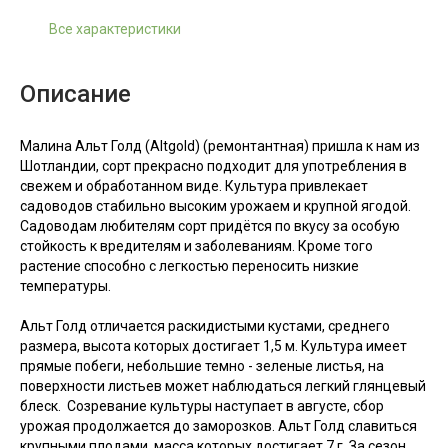
Все характеристики
Описание
Малина Альт Голд (Altgold) (ремонтантная) пришла к нам из
Шотландии, сорт прекрасно подходит для употребления в
свежем и обработанном виде. Культура привлекает
садоводов стабильно высоким урожаем и крупной ягодой.
Садоводам любителям сорт придётся по вкусу за особую
стойкость к вредителям и заболеваниям. Кроме того
растение способно с легкостью переносить низкие
температуры.
Альт Голд отличается раскидистыми кустами, среднего
размера, высота которых достигает 1,5 м. Культура имеет
прямые побеги, небольшие темно - зеленые листья, на
поверхности листьев может наблюдаться легкий глянцевый
блеск. Созревание культуры наступает в августе, сбор
урожая продолжается до заморозков. Альт Голд славиться
крупными плодами, масса которых достигает 7 г. За сезон