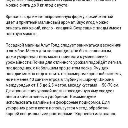
можно снять до 9 кг ягод с куста.
Зрелая ягода имеет выровненную форму, яркий желтый
цвет и приятный малиновый аромат. Вкус ягод можно
описать как яркий, кисло - сладкий. Созревшие плоды имеют
плотную мякоть.
Посадкой малины Альт Голд следует заниматься весной или
в октябре. Место для посадки должно быть солнечным,
даже умеренная тень может привести к уменьшению
урожайности. Почва для отличного урожая подойдёт лёгкая,
плодородная, с небольшим процентом песка. Яму для
посадки можно подготовить по размерам корневой системы,
но не менее 40 сантиметров в глубину и ширину. Ширина
междурядья от 1,5 до 2,5 метра, между кустами — 50-70 см.
Для повышения урожайности в посадочную яму следует
внести качественные удобрения. Рекомендуем
использовать калийные и фосфорные подкормки. Для
ускорения роста куста используется метод обработки
корней специальными растворами - Корневин или аналог.