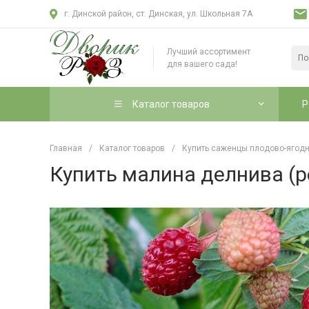
г. Динской район, ст. Динская, ул. Школьная 7А
Лучший ассортимент
для вашего сада!
Каталог товаров
Р
Главная
/
Каталог товаров
/
Купить саженцы плодово-ягодн
Купить малина делнива (р