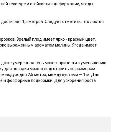
ной текстуре и стойкости к деформации, ягоды
остигает 1,5 метров. Следует отметить, что листья
озков. Зрелый плод имеет ярко - красный цвет,
и ярко выраженным ароматом малины. Ягода имеет
, даже умеренная тень может привести к уменьшению
Яму для посадки можно подготовить по размерам
а междурядья 2,5 метра, между кустами — 1 м. Для
е и фосфорные подкормки. Для ускорения роста