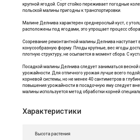
крупной ягодой. Сорт стойко переживает погодные кол
польской малины пригодны к транспортировки.
Малине Делнива характерен среднерослый куст, с утолщ
расположены под ягодами, это упрощает процесс сбора
Созревание ремонтантной малины Делнива наступает в 
конусообразную форму. Плоды крупные, вес ягоды дости
плотную структуру, не осыпается в момент сбора. С куст
Посадкой малины Делнива следует заниматься весной 
урожайности. Для отличного урожая лучше всего подой
корневой системы, но не менее 40 сантиметров в глуби
повышения урожайности в посадочную яму следует вне
малины используется метод обработки корней специаль
Характеристики
Высота растения