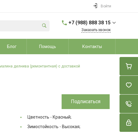
Войти
+7 (988) 888 38 15
Заказать звонок
+7 (988) 888 38 15
Блог
Помощь
Контакты
г. Динской район, ст.
Динская, ул. Школьная
7А
Пн-Вс: 9:00-20:00
малина делнива (ремонтантная) с доставкой
sale@dvorikroz.ru
Подписаться
Цветность -
Красный;
Зимостойкость -
Высокая;