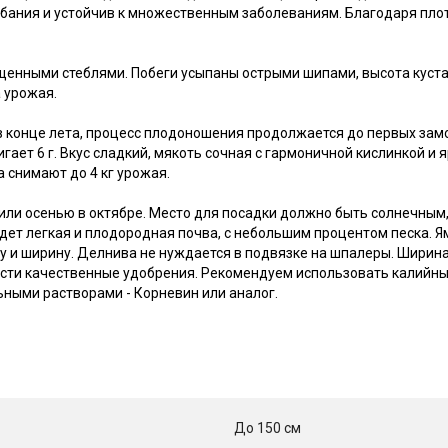
ебания и устойчив к множественным заболеваниям. Благодаря плот
енными стеблями. Побеги усыпаны острыми шипами, высота куста д
 урожая.
конце лета, процесс плодоношения продолжается до первых замор
гает 6 г. Вкус сладкий, мякоть сочная с гармоничной кислинкой 
а снимают до 4 кг урожая.
или осенью в октябре. Место для посадки должно быть солнечным
дет легкая и плодородная почва, с небольшим процентом песка. 
ну и ширину. Делнива не нуждается в подвязке на шпалеры. Ширин
сти качественные удобрения. Рекомендуем использовать калийны
ными растворами - Корневин или аналог.
До 150 см