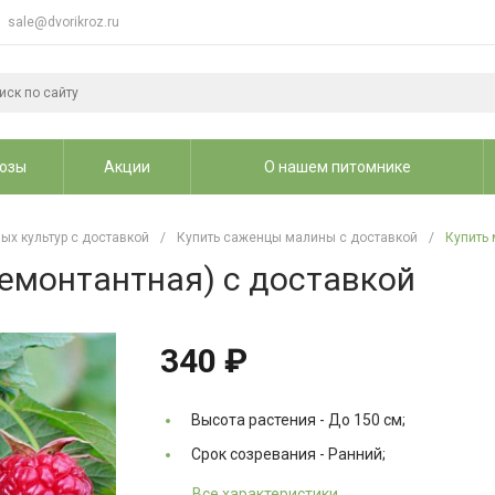
sale@dvorikroz.ru
озы
Акции
О нашем питомнике
ых культур с доставкой
/
Купить саженцы малины с доставкой
/
Купить 
емонтантная) с доставкой
340 ₽
Высота растения -
До 150 см;
Срок созревания -
Ранний;
Все характеристики