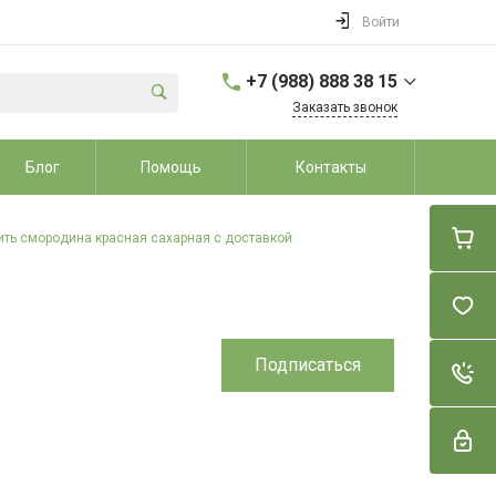
Войти
+7 (988) 888 38 15
Заказать звонок
+7 (988) 888 38 15
Блог
Помощь
Контакты
г. Динской район, ст.
Динская, ул. Школьная
7А
Пн-Вс: 9:00-20:00
ить смородина красная сахарная с доставкой
sale@dvorikroz.ru
Подписаться