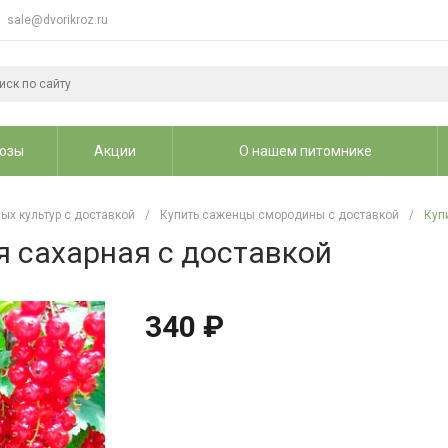
sale@dvorikroz.ru
озы
Акции
О нашем питомнике
ых культур с доставкой
/
Купить саженцы смородины с доставкой
/
Куп
я сахарная с доставкой
340 ₽