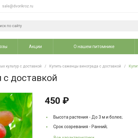
sale@dvorikroz.ru
озы
Акции
О нашем питомнике
ых культур с доставкой
/
Купить саженцы винограда с доставкой
/
Купи
 с доставкой
450 ₽
Высота растения -
До 3 м и более;
Срок созревания -
Ранний;
Все характеристики