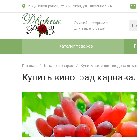
г. Динской район, ст. Динская, ул. Школьная 7А
Лучший ассортимент
для вашего сада!
Каталог товаров
Р
Главная
/
Каталог товаров
/
Купить саженцы плодово-ягодн
Купить виноград карнавал