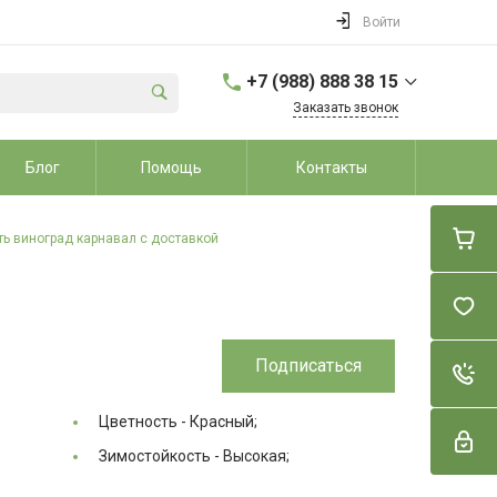
Войти
+7 (988) 888 38 15
Заказать звонок
+7 (988) 888 38 15
Блог
Помощь
Контакты
г. Динской район, ст.
Динская, ул. Школьная
7А
Пн-Вс: 9:00-20:00
ть виноград карнавал с доставкой
sale@dvorikroz.ru
Подписаться
Цветность -
Красный;
Зимостойкость -
Высокая;