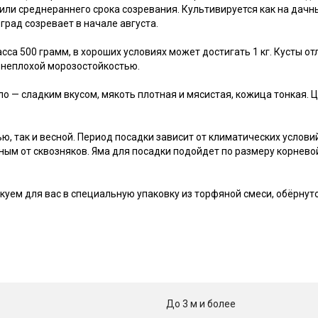
 или среднераннего срока созревания. Культивируется как на дачн
град созревает в начале августа.
сса 500 грамм, в хороших условиях может достигать 1 кг. Кусты 
 неплохой морозостойкостью.
 — сладким вкусом, мякоть плотная и мясистая, кожица тонкая. Ц
, так и весной. Период посадки зависит от климатических услови
м от сквозняков. Яма для посадки подойдет по размеру корневой
уем для вас в специальную упаковку из торфяной смеси, обёрнут
До 3 м и более