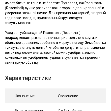
имеет блеклые тона и не блестит. Туя западная Розенталь
(Rosenthali) лучше развивается на хорошо дренированной и
умеренно влажной почве. Для приживания корней, в первый
год после посадки, приствольный круг следует
замульчировать.
Уход за туей западной Розенталь (Rosenthali)
подразумевает рыхление почвы приствольного круга, и
обильное орошение, особенно в жаркую погоду. Зимой ветки
туи лучше стянуть лентой, чтобы не допустить преломление
веток под слоем снега. Весной можно удобрить землю
комплексным удобрением, удалить сухие ветки, провести
санитарную обрезку.
Характеристики
Назначение
Озеленение
Высота растения
До 3 м и более