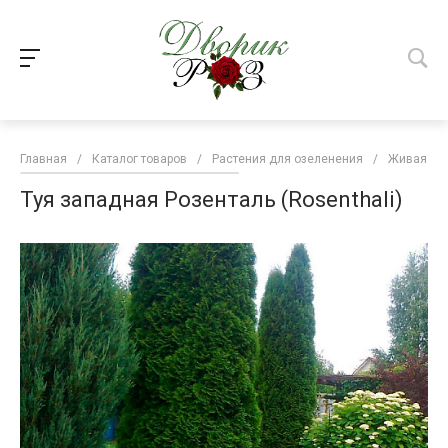
Главная
/
Каталог товаров
/
Растения для озеленения
/
Живая изг
Туя западная Розенталь (Rosenthali)