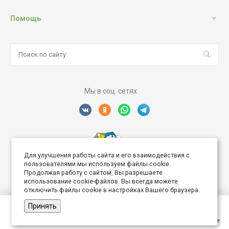
Помощь
Мы в соц. сетях
Для улучшения работы сайта и его взаимодействия с
Создание интернет сайта
пользователями мы используем файлы cookie.
Продолжая работу с сайтом, Вы разрешаете
использование cookie-файлов. Вы всегда можете
отключить файлы cookie в настройках Вашего браузера.
Принять
© 2026 Дворик Роз, Все права защищены
Главная
Главная
Кабинет
Кабинет
Корзина
Корзина
Избранные
Избранные
Сравнение
Сравнение